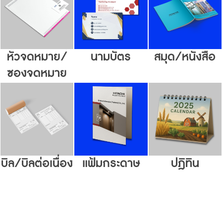
หัวจดหมาย/
นามบัตร
สมุด/หนังสือ
ซองจดหมาย
บิล/บิลต่อเนื่อง
แฟ้มกระดาษ
ปฎิทิน